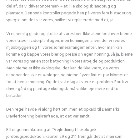
del af, da vi driver Snoremark – et lille økologisk landbrug og
plantage. Den søde kontrollør pegede hen på vores fem bistader og
spurgte om det var vores, hvilket vi replicerede med et, ja.
Vi er nemlig glade og stolte af vores bier. Ikke alene bestøver bierne
vores træer i ciderplantagen, men honningen anvender vi i vores
mjødbryggeri og til vores sommerarrangementer, hvor man kan
komme og klappe vores bier og presse sin egen honning. Så ja, bierne
var vores og har en stor betydning i vores arbejde og produktion.
Men bierne er ikke økologiske, det kan de ikke være, da vores
nabobønder ikke er økologer, og bierne flyver fint et par kilometer
for at hente honning. Og det viste sig at være et problem. Fordi vi
driver gård og plantage økologisk, må vi ikke eje mere end to
bistader!
Den regel havde vi aldrig hørt om, men et opkald til Danmarks
Biavlerforening bekræftede, at det var sandt.
Efter gennemlæsning af ”Vejledning til økologisk
jordbrugsproduktion, kapitel 29 og 21” fremgår det at man som