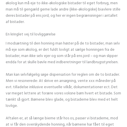
økolog kun må eje to ikke-økologiske bistader til eget forbrug, men
man må til gengæld gerne lade andre (ikke-økologiske) biavlere stille
deres bistader på ens jord, og her er ingen begrænsninger i antallet
af bistader.
En kringlet vej til lovliggørelse
I modsætning til den honning man høster på de to bistader, man selv
må eje som økolog, er det fuldt lovligt at sælge honningen fra de
bistader, man ikke selv ejer og som står på ens jord – og man slipper
endda for at skulle bøvle med indberetninger til landbrugsstyrelsen.
Man kan selvfølgelig søge dispensation for reglen om de to bistader.
Men vi resonerede: At skrive en ansøgning, vente xxx måneder på
evt. tilladelse inklusive eventuelle vilkår, dokumentationer ect. Det
var meget lettere at forære vores voksne børn hvert et bistade. Som
tænkt så gjort. Børnene blev glade, og bistaderne blev med et helt
lovlige.
Aftalen er, at så længe bierne står hos os, passer vi bistaderne, mod
at vi får den overskydende honning, når børnene har fået til eget