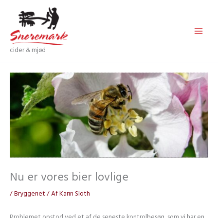
Gå
til
indholdet
cider & mjød
Nu er vores bier lovlige
/
Bryggeriet
/ Af
Karin Sloth
Problemet opstod ved et af de seneste kontrolbesøg, som vi har en