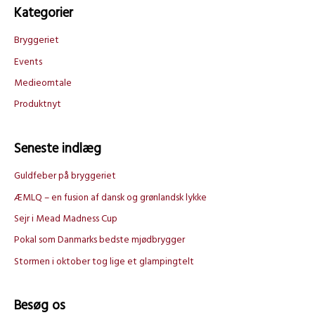
Kategorier
e
f
Bryggeriet
t
Events
e
Medieomtale
r
Produktnyt
:
Seneste indlæg
Guldfeber på bryggeriet
ÆMLQ – en fusion af dansk og grønlandsk lykke
Sejr i Mead Madness Cup
Pokal som Danmarks bedste mjødbrygger
Stormen i oktober tog lige et glampingtelt
Besøg os