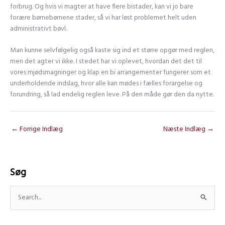
forbrug. Og hvis vi magter at have flere bistader, kan vi jo bare
forære børnebørnene stader, så vi har løst problemet helt uden
administrativt bøvl.
Man kunne selvfølgelig også kaste sig ind et større opgør med reglen,
men det agter vi ikke. I stedet har vi oplevet, hvordan det det til
vores mjødsmagninger og klap en bi arrangementer fungerer som et
underholdende indslag, hvor alle kan mødes i fælles forargelse og
forundring, så lad endelig reglen leve. På den måde gør den da nytte.
←
Forrige Indlæg
Næste Indlæg
→
Søg
S
ø
g