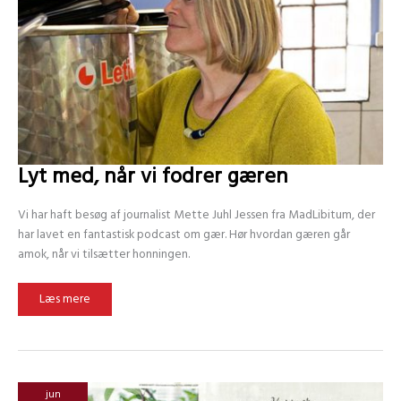
Lyt med, når vi fodrer gæren
Vi har haft besøg af journalist Mette Juhl Jessen fra MadLibitum, der
har lavet en fantastisk podcast om gær. Hør hvordan gæren går
amok, når vi tilsætter honningen.
Lyt
Læs mere
med,
når
vi
fodrer
gæren
jun