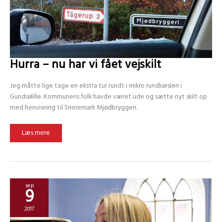
Hurra – nu har vi fået vejskilt
Jeg måtte lige tage en ekstra tur rundt i mikro rundkørslen i
Gundsølille. Kommunens folk havde været ude og sætte nyt skilt op
med henvisning til Snoremark Mjødbryggeri.
Hurra
Læs mere
–
nu
har
vi
fået
vejskilt
sep
9
2017