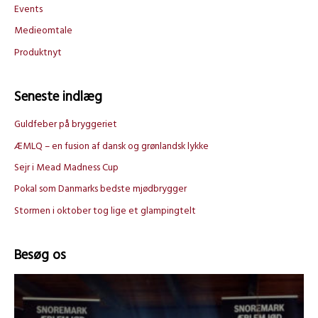
Events
e
Medieomtale
r
Produktnyt
:
Seneste indlæg
Guldfeber på bryggeriet
ÆMLQ – en fusion af dansk og grønlandsk lykke
Sejr i Mead Madness Cup
Pokal som Danmarks bedste mjødbrygger
Stormen i oktober tog lige et glampingtelt
Besøg os