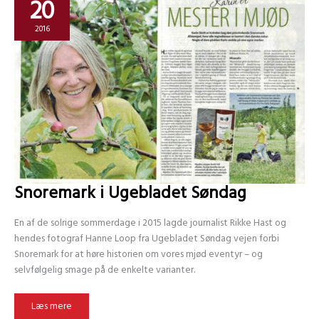
20
2016
Snoremark i Ugebladet Søndag
En af de solrige sommerdage i 2015 lagde journalist Rikke Hast og
hendes fotograf Hanne Loop fra Ugebladet Søndag vejen forbi
Snoremark for at høre historien om vores mjød eventyr – og
selvfølgelig smage på de enkelte varianter.
Snoremark
Læs mere
i