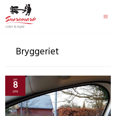
Gå
til
indholdet
cider & mjød
Bryggeriet
jan
8
2018