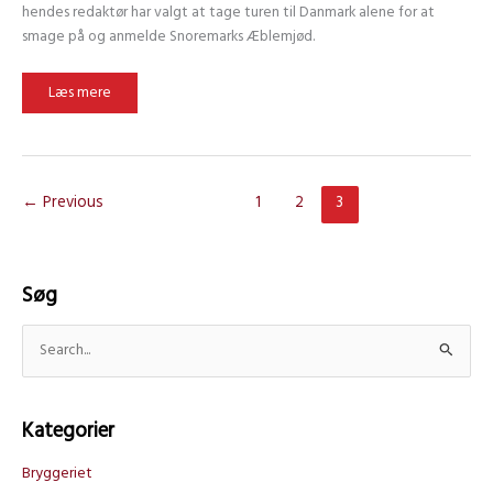
hendes redaktør har valgt at tage turen til Danmark alene for at
smage på og anmelde Snoremarks Æblemjød.
Besøg
Læs mere
af
vinanmelderen
fra
Daily
Telegraph
←
Previous
1
2
3
Søg
S
ø
g
Kategorier
e
f
Bryggeriet
t