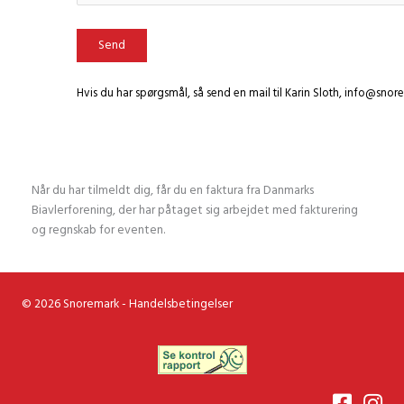
Please leave this field empty.
Hvis du har spørgsmål, så send en mail til Karin Sloth,
info@snore
Når du har tilmeldt dig, får du en faktura fra Danmarks
Biavlerforening, der har påtaget sig arbejdet med fakturering
og regnskab for eventen.
© 2026 Snoremark -
Handelsbetingelser