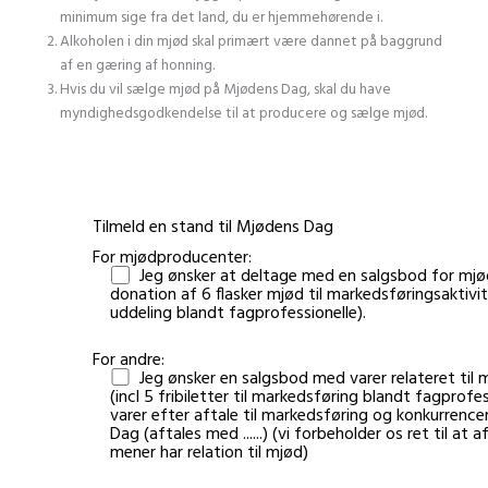
minimum sige fra det land, du er hjemmehørende i.
Alkoholen i din mjød skal primært være dannet på baggrund
af en gæring af honning.
Hvis du vil sælge mjød på Mjødens Dag, skal du have
myndighedsgodkendelse til at producere og sælge mjød.
Tilmeld en stand til Mjødens Dag
For mjødproducenter:
Jeg ønsker at deltage med en salgsbod for mjø
donation af 6 flasker mjød til markedsføringsaktivitet
uddeling blandt fagprofessionelle).
For andre:
Jeg ønsker en salgsbod med varer relateret til 
(incl 5 fribiletter til markedsføring blandt fagprofe
varer efter aftale til markedsføring og konkurrenc
Dag (aftales med ......) (vi forbeholder os ret til at a
mener har relation til mjød)