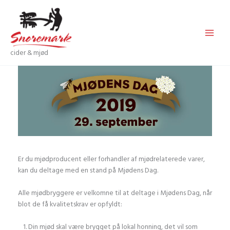
Gå
til
indholdet
cider & mjød
Er du mjødproducent eller forhandler af mjødrelaterede varer,
kan du deltage med en stand på Mjødens Dag.
Alle mjødbryggere er velkomne til at deltage i Mjødens Dag, når
blot de få kvalitetskrav er opfyldt:
Din mjød skal være brygget på lokal honning, det vil som