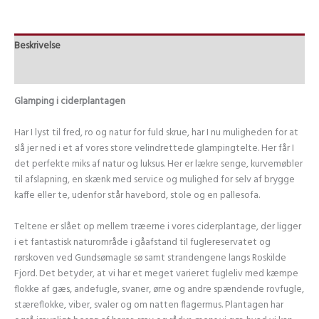
Beskrivelse
Serveringstips
Glamping i ciderplantagen
Har I lyst til fred, ro og natur for fuld skrue, har I nu muligheden for at
slå jer ned i et af vores store velindrettede glampingtelte. Her får I
det perfekte miks af natur og luksus. Her er lækre senge, kurvemøbler
til afslapning, en skænk med service og mulighed for selv af brygge
kaffe eller te, udenfor står havebord, stole og en pallesofa.
Teltene er slået op mellem træerne i vores ciderplantage, der ligger
i et fantastisk naturområde i gåafstand til fuglereservatet og
rørskoven ved Gundsømagle sø samt strandengene langs Roskilde
Fjord. Det betyder, at vi har et meget varieret fugleliv med kæmpe
flokke af gæs, andefugle, svaner, ørne og andre spændende rovfugle,
stæreflokke, viber, svaler og om natten flagermus. Plantagen har