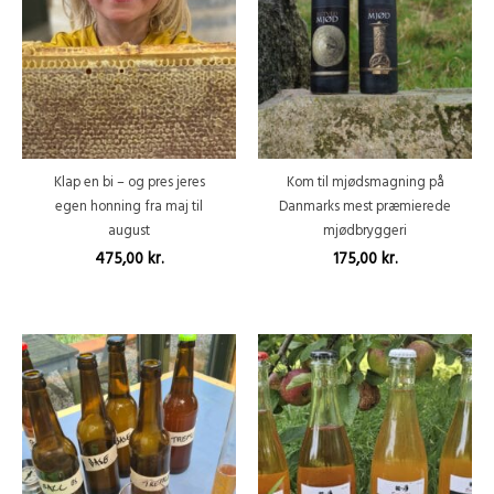
Klap en bi – og pres jeres
Kom til mjødsmagning på
egen honning fra maj til
Danmarks mest præmierede
august
mjødbryggeri
475,00
kr.
175,00
kr.