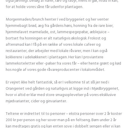
også jævnligt besøg af harer, ræv og rådyr, mens vi gør, hvad vi kan,
for at holde vores såne får udenfor plantagen.
Morgenmaden/brunch henter I ved bryggeriet og her venter
hjemmebagt brød, æg fra gårdens høns, honning fra de rare bier,
hjemmelavet marmelade, ost, lammespegepølse, æblejuice –
bortset fra honningen er alt naturligvis økologisk. Frokost og
aftensmad kan I få på en række af vores lokale cafeer og
restauranter, der arbejder med lokale råvarer, men I kan også
kokkerere i udekøkkenet i plantagen. Her kan I proviantere
lammekoteletter eller -pølser fra vores får – eller hente grønt og kød
hos nogle af vores gode råvareproducenter i lokalområdet.
Er vejret ikke helt fantastisk, så er I velkomne til at slå jer ned i
Orangeriet ved gården og naturligvis at kigge ind i Mjødbryggeriet,
hvor vi altid er klar med store smagsoplevelser på vores eksklusive
mjødvarianter, cider og ginvarianter.
Teltene er indrettet til to personer – ekstra personer over 2 år koster
200 kr per person og her sover man på en feltseng. Børn under 2 år
kan medtages gratis og kan enten sove i dobbelt sengen eller vi kan