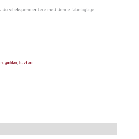
is du vil eksperimentere med denne fabelagtige
in
,
ginlikør
,
havtorn