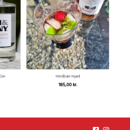
Gin
Hindbær mjød
185,00
kr.