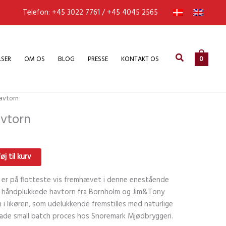
Telefon: +45 3022 7761 / +45 4045 2565
Søg
LSER
OM OS
BLOG
PRESSE
KONTAKT OS
0
avtorn
avtorn
føj til kurv
r er på flotteste vis fremhævet i denne enestående
lde håndplukkede havtorn fra Bornholm og Jim&Tony
i likøren, som udelukkende fremstilles med naturlige
made small batch proces hos Snoremark Mjødbryggeri.