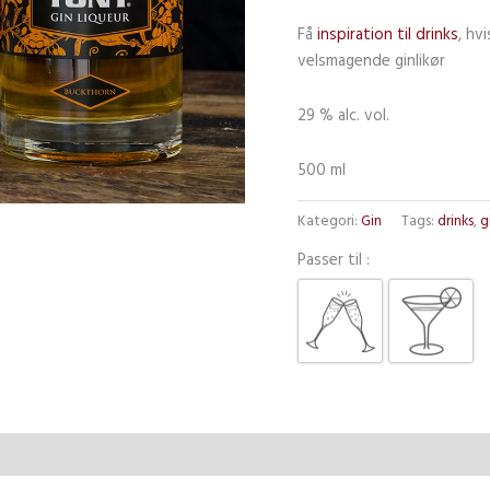
Få
inspiration til drinks
, hv
velsmagende ginlikør
29 % alc. vol.
500 ml
Kategori:
Gin
Tags:
drinks
,
g
Passer til :