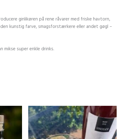
oducere ginlikøren på rene råvarer med friske havtorn,
 uden kunstig farve, smagsforstærkere eller andet gøgl –
an mikse super enkle drinks.