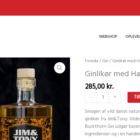
WEBSHOP
OPLEVE
Forside
/
Gin
/ Ginlikør med H
Ginlikør med H
285,00
kr.
Ginlikør
-
+
Til
med
Havtorn
Smagen af vild dansk natu
antal
ginlikør fra Jim&Tony. Vi
Buckthorn Gin udgør basen 
ingredienser og i en hand