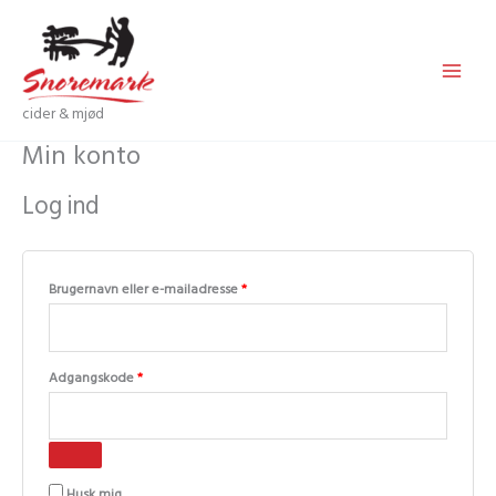
Gå
til
indholdet
cider & mjød
Min konto
Log ind
Påkrævet
Brugernavn eller e-mailadresse
*
Påkrævet
Adgangskode
*
Husk mig